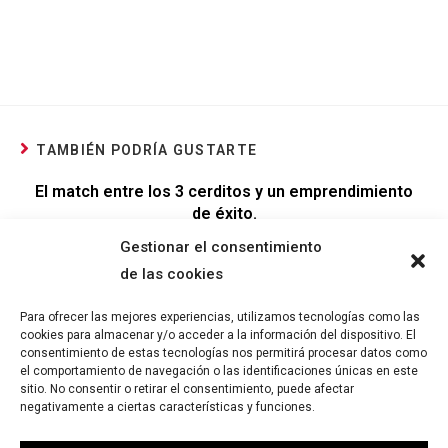
TAMBIÉN PODRÍA GUSTARTE
El match entre los 3 cerditos y un emprendimiento
de éxito.
Gestionar el consentimiento
5 marzo 2023
de las cookies
Para ofrecer las mejores experiencias, utilizamos tecnologías como las
Marca Personal y por qué es vital si quieres
cookies para almacenar y/o acceder a la información del dispositivo. El
alcanzar tu libertad profesional
consentimiento de estas tecnologías nos permitirá procesar datos como
el comportamiento de navegación o las identificaciones únicas en este
12 noviembre 2022
sitio. No consentir o retirar el consentimiento, puede afectar
negativamente a ciertas características y funciones.