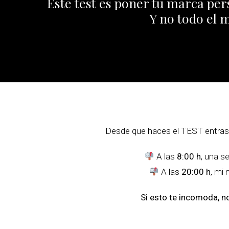
Este test es poner tu marca pers
Y no todo el 
Desde que haces el TEST entras en
A las
8:00 h
, una s
A las
20:00 h
, mi 
Si esto te incomoda, n