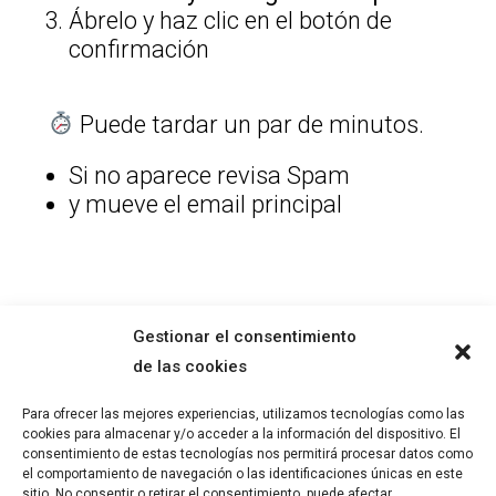
Ábrelo y haz clic en el botón de
confirmación
Puede tardar un par de minutos.
Si no aparece revisa Spam
y mueve el email principal
Gestionar el consentimiento
Mientras llega el email, escucha
de las cookies
esto:
→
Por qué nunca tienes seguridad
Para ofrecer las mejores experiencias, utilizamos tecnologías como las
en tu siguiente paso
(2:20)
cookies para almacenar y/o acceder a la información del dispositivo. El
consentimiento de estas tecnologías nos permitirá procesar datos como
el comportamiento de navegación o las identificaciones únicas en este
sitio. No consentir o retirar el consentimiento, puede afectar